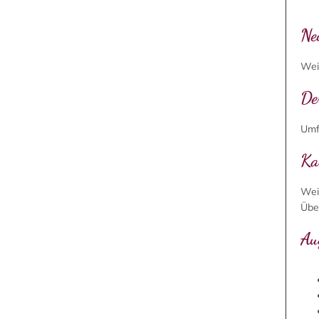
Ne
Wei
De
Umf
Ka
Weit
Übe
Au