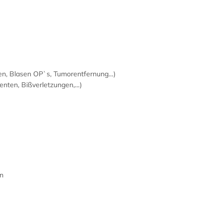
iden, Blasen OP`s, Tumorentfernung…)
ienten, Bißverletzungen,…)
en