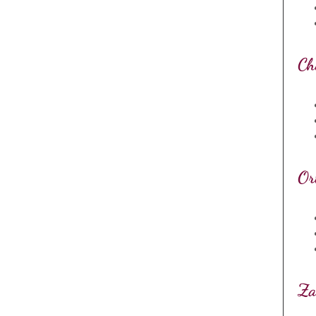
Ch
Or
Za