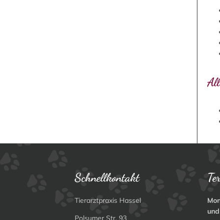
All
Schnellkontakt
Te
Tierarztpraxis Hassel
Mon
und
Polsumer Str. 93