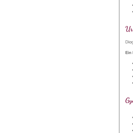
Ur
Dia
Ein
Gy